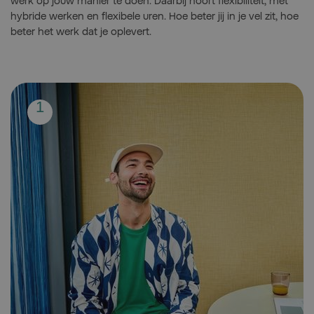
werk op jouw manier te doen. Daarbij hoort flexibiliteit, met
hybride werken en flexibele uren. Hoe beter jij in je vel zit, hoe
beter het werk dat je oplevert.
Step:
1