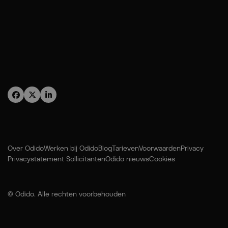
Over Odido
Werken bij Odido
Blog
Tarieven
Voorwaarden
Privacy
Privacystatement Sollicitanten
Odido nieuws
Cookies
© Odido. Alle rechten voorbehouden