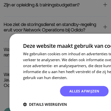
Zijn er opleiding & trainingsbudgetten?
Hoe ziet de storingsdienst en standby-regeling
eruit voor Network Operations bij Odido?
Deze website maakt gebruik van co
Wat zijn de mogelijkheden voor IT-specialisten om
We gebruiken cookies om inhoud en advertenties t
remote te werken bij Odido?
verkeer te analyseren. We delen ook informatie ove
onze advertentie- en analysepartners, die deze k
informatie die u aan hen heeft verstrekt of die zi
Welke programmeertalen en tech-stacks (zoals
gebruik van hun diensten.
Lees verder
Java, Python of Cloud) zijn het meest gevraagd bij
Odido?
ALLES AFWIJZEN
DETAILS WEERGEVEN