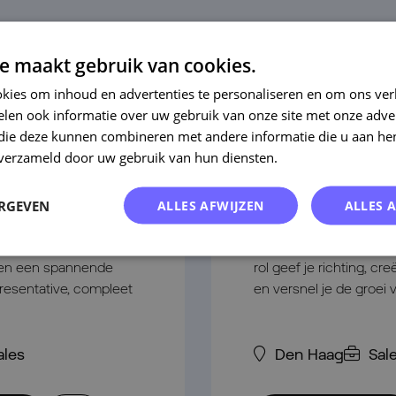
e maakt gebruik van cookies.
kies om inhoud en advertenties te personaliseren en om ons ver
Manager 
len ook informatie over uw gebruik van onze site met onze adver
 die deze kunnen combineren met andere informatie die u aan hen
ntative
Enterpris
n verzameld door uw gebruik van hun diensten.
Lees verder
Sales
ERGEVEN
ALLES AFWIJZEN
ALLES 
rouwen de leiding
Wil jij een team laten
euwe Safe desk Sales
bouwen aan sterke klan
den een spannende
rol geef je richting, cr
resentative, compleet
en versnel je de groei 
ales
Den Haag
Sal