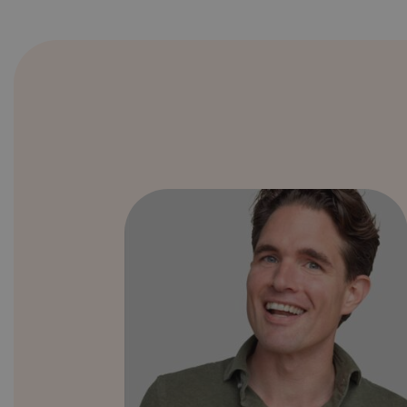
er gaan
ns ook in
rgroeien naar