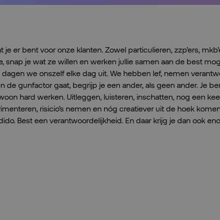
 je er bent voor onze klanten. Zowel particulieren, zzp’ers, mkb’
e, snap je wat ze willen en werken jullie samen aan de best moge
 dagen we onszelf elke dag uit. We hebben lef, nemen verantw
en de gunfactor gaat, begrijp je een ander, als geen ander. Je bent
woon hard werken. Uitleggen, luisteren, inschatten, nog een keer
erimenteren, risicio’s nemen en nóg creatiever uit de hoek komen
dido. Best een verantwoordelijkheid. En daar krijg je dan ook en