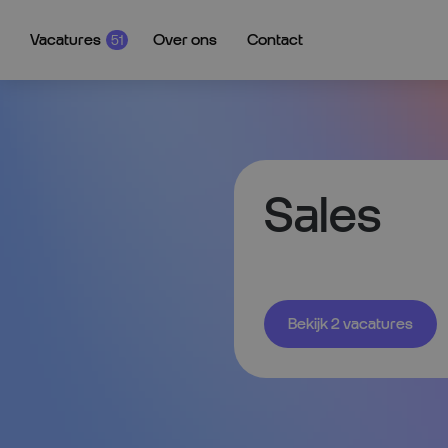
Vacatures
Over ons
Contact
51
Sales
Bekijk 2 vacatures