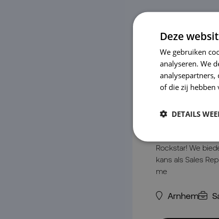
Deze websit
We gebruiken coo
Sales
analyseren. We de
analysepartners,
Represe
of die zij hebbe
Sales
DETAILS WE
Laat jouw zelfvert
nemen als onze ni
Rockstar! We bie
kans als Sales Rep
me
Arnhem
S