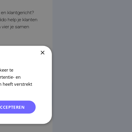
l en klantgericht?
ido help je klanten
 vier je samen
hops
×
keer te
tentie- en
 heeft verstrekt
ACCEPTEREN