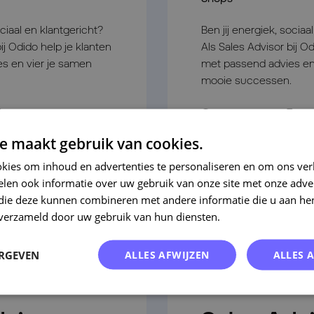
ociaal en klantgericht?
Ben jij energiek, sociaa
ij Odido help je klanten
Als Sales Advisor bij Od
s en vier je samen
met passend advies en
mooie successen.
Shops
Veenendaal
S
e maakt gebruik van cookies.
Bekijk vacature
kies om inhoud en advertenties te personaliseren en om ons ver
len ook informatie over uw gebruik van onze site met onze adver
 die deze kunnen combineren met andere informatie die u aan hen
n verzameld door uw gebruik van hun diensten.
Lees verder
ERGEVEN
ALLES AFWIJZEN
ALLES 
Nieuw