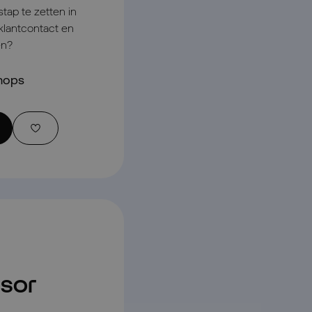
tap te zetten in
klantcontact en
en?
hops
isor