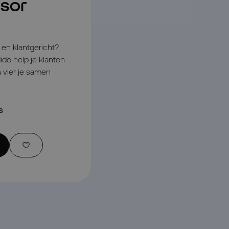
isor
l en klantgericht?
ido help je klanten
 vier je samen
s