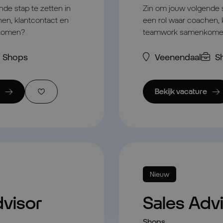
de stap te zetten in
Zin om jouw volgende s
hen, klantcontact en
een rol waar coachen, 
komen?
teamwork samenkom
Shops
Veenendaal
S
Bekijk vacature
Nieuw
dvisor
Sales Adv
Shops