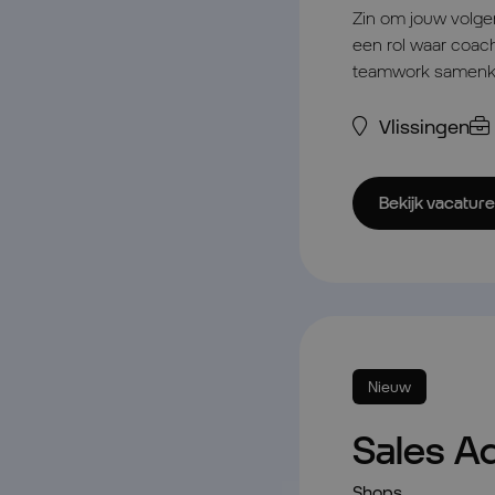
Zin om jouw volgen
een rol waar coac
teamwork samen
Vlissingen
Bekijk vacature
Nieuw
Sales A
Shops