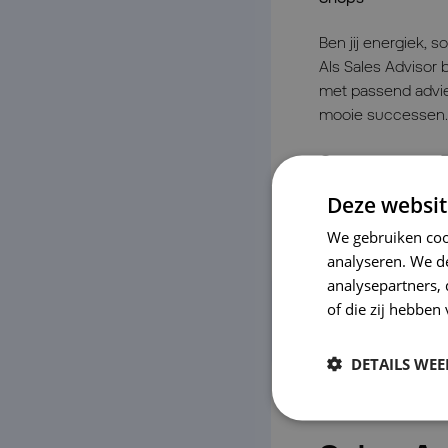
Ben jij energiek, s
Als Sales Advisor b
met passend advie
mooie successen.
Veenendaal
Deze websit
Bekijk vacature
We gebruiken coo
analyseren. We de
analysepartners,
of die zij hebbe
DETAILS WE
Nieuw