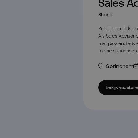
Sales A
Shops
Ben jij energiek, s
Als Sales Advisor b
met passend advie
mooie successen.
Gorinchem
Bekijk vacature